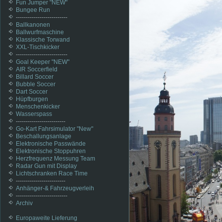
Fun Jumper "NEW"
Bungee Run
--------------------------
Ballkanonen
Ballwurfmaschine
Klassische Torwand
XXL-Tischkicker
--------------------------
Goal Keeper "NEW"
AIR Soccerfield
Billard Soccer
Bubble Soccer
Dart Soccer
Hüpfburgen
Menschenkicker
Wasserspass
-------------------------
Go-Kart Fahrsimulator "New"
Beschallungsanlage
Elektronische Passwände
Elektronische Stoppuhren
Herzfrequenz Messung Team
Radar Gun mit Display
Lichtschranken Race Time
-------------------------
Anhänger-& Fahrzeugverleih
--------------------------
Archiv
Europaweite Lieferung