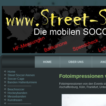
HOME
ÜBER UNS
AN
Home
Fotoimpressionen v
Street Soccer Arenen
Soccer Cage
Banden Hallenturniere
Fotoimpressionen von den Events sind
-------------------------
Aschaffenburg, Köln, Frankfurt, Unt
Beachsoccer
Hockeybanden
Messebanden
Kunstrasen
-------------------------