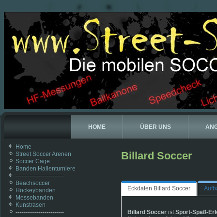
HOME
ÜBER UNS
AN
Home
Billard Soccer
Street Soccer Arenen
Soccer Cage
Banden Hallenturniere
-------------------------
Beachsoccer
Eckdaten Billard Soccer
Aufb
Hockeybanden
Messebanden
Kunstrasen
-------------------------
Billard Soccer
ist
Sport-Spaß-Erl