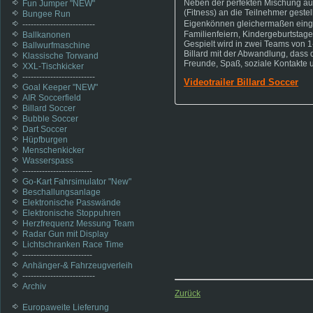
Neben der perfekten Mischung a
Fun Jumper "NEW"
(Fitness) an die Teilnehmer gestel
Bungee Run
Eigenkönnen gleichermaßen einge
--------------------------
Familienfeiern, Kindergeburtstag
Ballkanonen
Gespielt wird in zwei Teams von 
Ballwurfmaschine
Billard mit der Abwandlung, dass 
Klassische Torwand
Freunde, Spaß, soziale Kontakte 
XXL-Tischkicker
--------------------------
Videotrailer Billard Soccer
Goal Keeper "NEW"
AIR Soccerfield
Billard Soccer
Bubble Soccer
Dart Soccer
Hüpfburgen
Menschenkicker
Wasserspass
-------------------------
Go-Kart Fahrsimulator "New"
Beschallungsanlage
Elektronische Passwände
Elektronische Stoppuhren
Herzfrequenz Messung Team
Radar Gun mit Display
Lichtschranken Race Time
-------------------------
Anhänger-& Fahrzeugverleih
--------------------------
Archiv
Zurück
Europaweite Lieferung