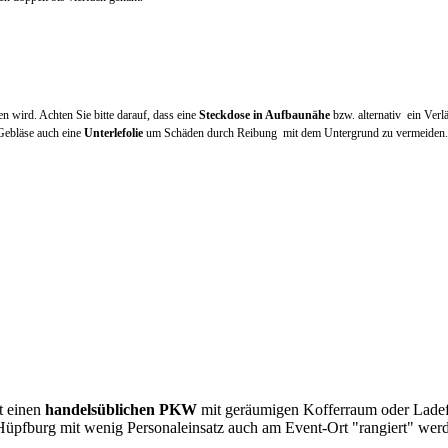
en wird. Achten Sie bitte darauf, dass eine
Steckdose in Aufbaunähe
bzw. alternativ ein Ver
Gebläse auch eine
Unterlefolie
um Schäden durch Reibung mit dem Untergrund zu vermeiden.
st einen
handelsüblichen PKW
mit geräumigen Kofferraum oder Ladefl
Hüpfburg mit wenig Personaleinsatz auch am Event-Ort "rangiert" wer