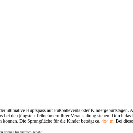
der ultimative Hüpfspass auf Fußballevents oder Kindergeburtstagen. 
bei den jüngsten Teilnehmern Ihrer Veranstaltung stehen. Durch das Da
en können. Die Sprungfläche für die Kinder beträgt ca.
4x4 m
. Bei dies
ten doppelt bis vierfach genäht.