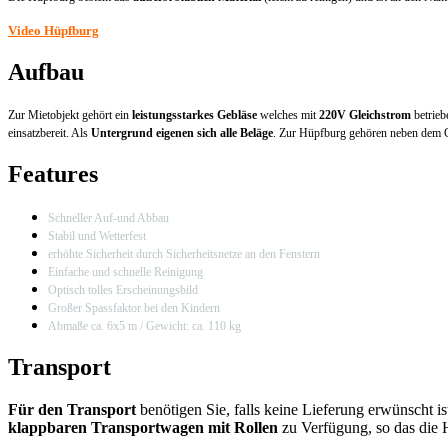
Video Hüpfburg
Aufbau
Zur Mietobjekt gehört ein
leistungsstarkes Gebläse
welches mit
220V Gleichstrom
betrieb
einsatzbereit. Als
Untergrund eigenen sich alle Beläge
. Zur Hüpfburg gehören neben dem 
Features
Schneller Auf-und Abbau
Stabil und Wetterfest
erhöhte Sicherheit durch Sicherheitsnetze an den Fenstern
Einfache und schnelle Reinigung
Optisch tolles Erscheinungsbild
Großer Spassfaktor bei den Kindern
Abmaße ca. 6x5 m / Gewicht: ca. 110 kg
Transport
Für den Transport
benötigen Sie, falls keine Lieferung erwünscht i
klappbaren Transportwagen mit Rollen
zu Verfügung, so das die 