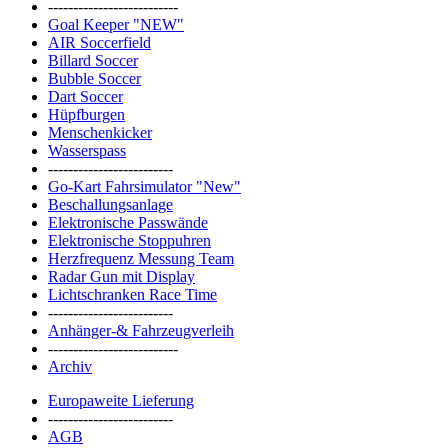
--------------------------
Goal Keeper "NEW"
AIR Soccerfield
Billard Soccer
Bubble Soccer
Dart Soccer
Hüpfburgen
Menschenkicker
Wasserspass
-------------------------
Go-Kart Fahrsimulator "New"
Beschallungsanlage
Elektronische Passwände
Elektronische Stoppuhren
Herzfrequenz Messung Team
Radar Gun mit Display
Lichtschranken Race Time
-------------------------
Anhänger-& Fahrzeugverleih
--------------------------
Archiv
Europaweite Lieferung
-------------------------
AGB