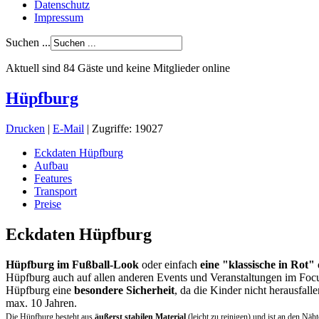
Datenschutz
Impressum
Suchen ...
Aktuell sind 84 Gäste und keine Mitglieder online
Hüpfburg
Drucken
|
E-Mail
| Zugriffe: 19027
Eckdaten Hüpfburg
Aufbau
Features
Transport
Preise
Eckdaten Hüpfburg
Hüpfburg im Fußball-Look
oder einfach
eine "klassische in Rot"
Hüpfburg auch auf allen anderen Events und Veranstaltungen im Focus 
Hüpfburg eine
besondere Sicherheit
, da die Kinder nicht herausfall
max. 10 Jahren.
Die Hüpfburg besteht aus
äußerst stabilen Material
(leicht zu reinigen) und ist an den Näh