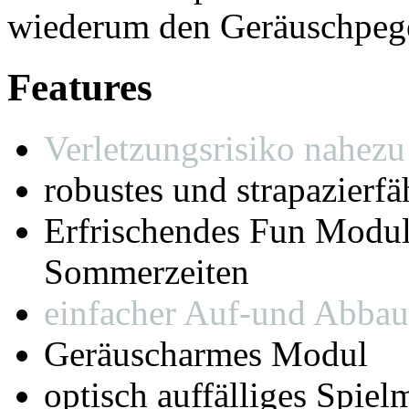
wiederum den Geräuschpege
Features
Verletzungsrisiko nahezu
robustes und strapazierfä
Erfrischendes Fun Modul
Sommerzeiten
einfacher Auf-und Abbau
Geräuscharmes Modul
optisch auffälliges Spie