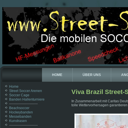
HOME
ÜBER UNS
AN
Home
Viva Brazil Street-
Street Soccer Arenen
Soccer Cage
Banden Hallenturniere
In Zusammenarbeit mit Caritas Deuts
-------------------------
tolle Wettervorhersagen garantiere
Beachsoccer
Hockeybanden
Messebanden
Kunstrasen
-------------------------