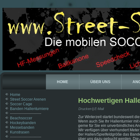
HOME
ÜBER UNS
AN
Home
Hochwertigen Hall
Street Soccer Arenen
Soccer Cage
Banden Hallenturniere
Drucken
|
E-Mail
-------------------------
Zur Winterzeit startet bundesweit di
Beachsoccer
Wenn auch Sie Ihr Hallenturnier mit
Hockeybanden
gerne für Sie ein unverbindliches An
Messebanden
Wir verfügen über vierhundert Mete
Kunstrasen
der Hallen/Spielfeldgröße das Ban
-------------------------
über uns dazu gebucht werden. Die 