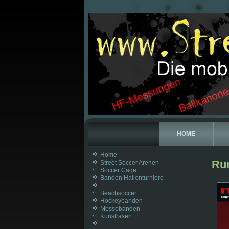
HOME
Home
Ru
Street Soccer Arenen
Soccer Cage
Banden Hallenturniere
-------------------------
Beachsoccer
Hockeybanden
Messebanden
Kunstrasen
-------------------------