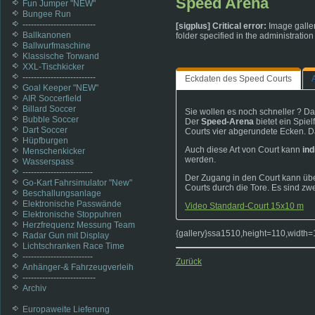
Speed Arena
Fun Jumper "NEW"
Bungee Run
--------------------------
[sigplus] Critical error:
Image galler
Ballkanonen
folder specified in the administratio
Ballwurfmaschine
Klassische Torwand
XXL-Tischkicker
--------------------------
Eckdaten des Speed Courts
Goal Keeper "NEW"
AIR Soccerfield
Billard Soccer
Sie wollen es noch schneller ? Da
Bubble Soccer
Der
Speed-Arena
bietet ein Spiel
Dart Soccer
Courts vier abgerundete Ecken. Da
Hüpfburgen
Auch diese Art von Court kann
ind
Menschenkicker
werden.
Wasserspass
-------------------------
Der Zugang in den Court kann übe
Go-Kart Fahrsimulator "New"
Courts durch die Tore. Es sind zw
Beschallungsanlage
Elektronische Passwände
Video Standard-Court 15x10 m
Elektronische Stoppuhren
Herzfrequenz Messung Team
{gallery}ssa1510,height=110,width=1
Radar Gun mit Display
Lichtschranken Race Time
-------------------------
Zurück
Anhänger-& Fahrzeugverleih
--------------------------
Archiv
Europaweite Lieferung