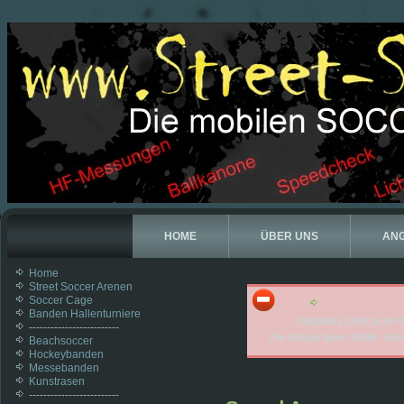
HOME
ÜBER UNS
AN
Home
Street Soccer Arenen
Soccer Cage
Banden Hallenturniere
[sigplus] Critical erro
-------------------------
the image base folder spec
Beachsoccer
Hockeybanden
Messebanden
Kunstrasen
-------------------------